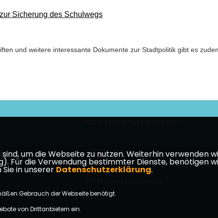
 zur Sicherung des Schulwegs
ften und weitere interessante Dokumente zur Stadtpolitik gibt es zude
CDU Frankfurt am Main
CDU in Hessen
ind, um die Webseite zu nutzen. Weiterhin verwenden wir 
takt
ür die Verwendung bestimmter Dienste, benötigen wir Ihr
 Sie in unserer
Datenschutzerklärung
.
CDU Deutschlands
mäßen Gebrauch der Webseite benötigt.
bote von Drittanbietern ein.