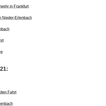
wehr in Frankfurt
in Nieder-Erlenbach
enbach
hrt
eg
21:
lten Fahrt
rlenbach