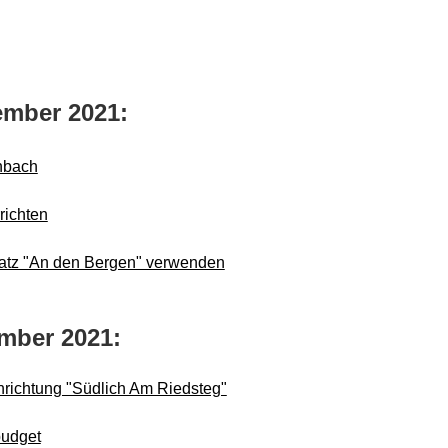
ember 2021:
enbach
richten
latz "An den Bergen" verwenden
mber 2021:
nrichtung "Südlich Am Riedsteg"
budget