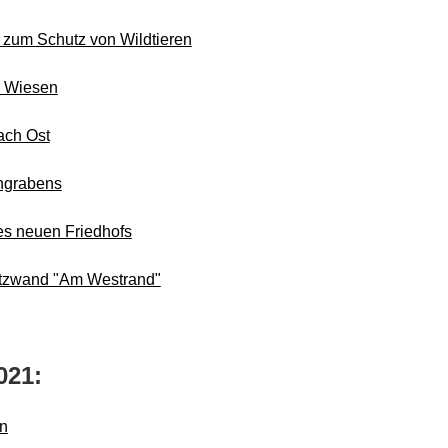
 zum Schutz von Wildtieren
r Wiesen
ach Ost
hgrabens
es neuen Friedhofs
hutzwand "Am Westrand"
021:
en