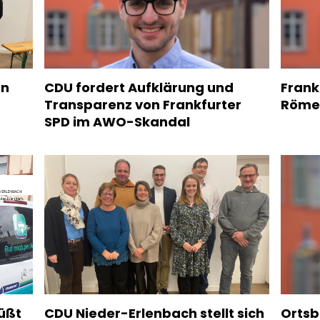
in
CDU fordert Aufklärung und
Fran
Transparenz von Frankfurter
Römer
SPD im AWO-Skandal
üßt
CDU Nieder-Erlenbach stellt sich
Ortsb