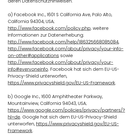
deren Datenschutzhinweisen:
a) Facebook Inc., 1601 S California Ave, Palo Alto,
California 94304, USA;
http://www.facebook.com/policy.php
; weitere
Informationen zur Datenerhebung:
http://www.facebook.com/help/186325668085084
,
http://www.facebook.com/about/privacy/your-info-
on-other#applications
sowie
http://www.facebook.com/about/privacy/your-
info#everyoneinfo
. Facebook hat sich dem EU-US-
Privacy-Shield unterworfen,
https://www.privacyshield.gov/EU-US-Framework
.
b) Google Inc., 1600 Amphitheater Parkway,
Mountainview, California 94043, USA;
https://www.google.com/policies/privacy/partners/?
hl=de
. Google hat sich dem EU-US-Privacy-Shield
unterworfen,
https://www.privacyshield.gov/EU-US-
Framework
.