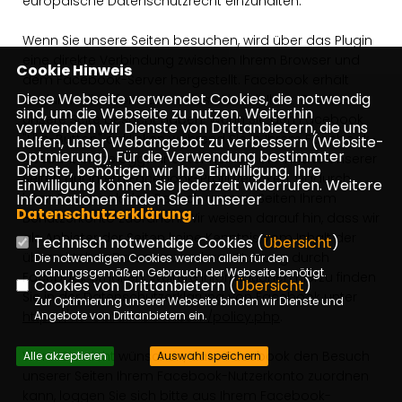
europäische Datenschutzrecht einzuhalten.
Wenn Sie unsere Seiten besuchen, wird über das Plugin
eine direkte Verbindung zwischen Ihrem Browser und
Cookie Hinweis
dem Facebook-Server hergestellt. Facebook erhält
Diese Webseite verwendet Cookies, die notwendig
dadurch die Information, dass Sie mit Ihrer IP-Adresse
sind, um die Webseite zu nutzen. Weiterhin
unsere Seite besucht haben. Wenn Sie den Facebook
verwenden wir Dienste von Drittanbietern, die uns
"Like-Button" anklicken während Sie in Ihrem Facebook-
helfen, unser Webangebot zu verbessern (Website-
Optmierung). Für die Verwendung bestimmter
Account eingeloggt sind, können Sie die Inhalte unserer
Dienste, benötigen wir Ihre Einwilligung. Ihre
Seiten auf Ihrem Facebook-Profil verlinken. Dadurch
Einwilligung können Sie jederzeit widerrufen. Weitere
Informationen finden Sie in unserer
kann Facebook den Besuch unserer Seiten Ihrem
Datenschutzerklärung
.
Benutzerkonto zuordnen. Wir weisen darauf hin, dass wir
als Anbieter der Seiten keine Kenntnis vom Inhalt der
Technisch notwendige Cookies (
Übersicht
)
übermittelten Daten sowie deren Nutzung durch
Die notwendigen Cookies werden allein für den
ordnungsgemäßen Gebrauch der Webseite benötigt.
Facebook erhalten. Weitere Informationen hierzu finden
Cookies von Drittanbietern (
Übersicht
)
Sie in der Datenschutzerklärung von Facebook unter
Zur Optimierung unserer Webseite binden wir Dienste und
https://de-de.facebook.com/policy.php
Angebote von Drittanbietern ein.
.
Wenn Sie nicht wünschen, dass Facebook den Besuch
Alle akzeptieren
Auswahl speichern
unserer Seiten Ihrem Facebook-Nutzerkonto zuordnen
kann, loggen Sie sich bitte aus Ihrem Facebook-